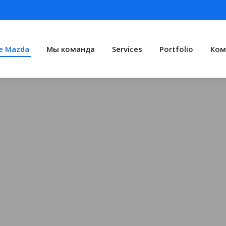
e Mazda
Мы команда
Services
Portfolio
Ком