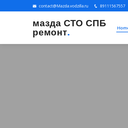
contact@Mazda.vodzilla.ru
89111567557
мазда СТО СПБ
Hom
ремонт
.